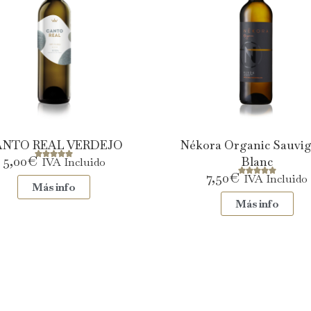
ANTO REAL VERDEJO
Nékora Organic Sauvi
5,00
€
Blanc
IVA Incluido
7,50
€
IVA Incluido
Más info
Más info