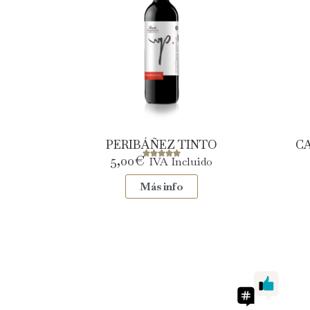
PERIBÁÑEZ TINTO
C
5,00
€
IVA Incluido
Más info