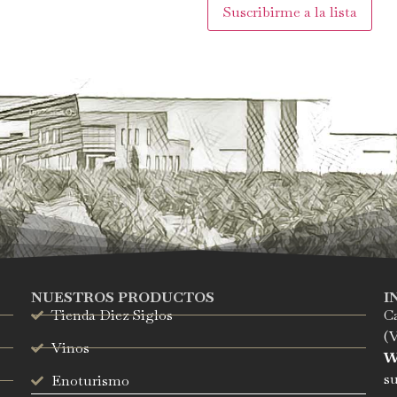
NUESTROS PRODUCTOS
I
Tienda Diez Siglos
Ca
(V
Vinos
W
su
Enoturismo