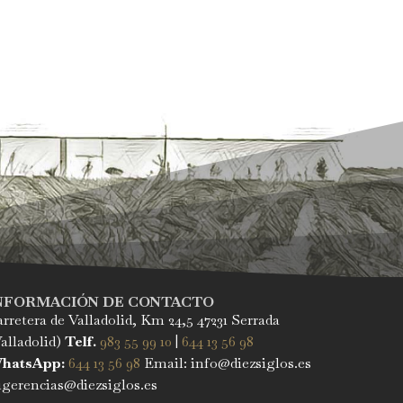
NFORMACIÓN DE CONTACTO
rretera de Valladolid, Km 24,5 47231 Serrada
alladolid)
Telf.
983 55 99 10
|
644 13 56 98
hatsApp:
644 13 56 98
Email: info@diezsiglos.es
gerencias@diezsiglos.es