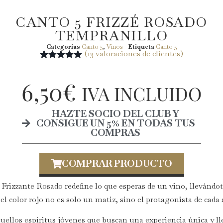
CANTO 5 FRIZZÉ ROSADO
TEMPRANILLO
Categorías
Canto 5
,
Vinos
Etiqueta
Canto 5
(
13
valoraciones de clientes)
Valorado
13
con
5.00
de
6,50
€
5 en base
IVA INCLUIDO
a
valoraciones
de clientes
HAZTE SOCIO DEL CLUB Y
CONSIGUE UN 5% EN TODAS TUS
COMPRAS
COMPRAR PRODUCTO
Frizzante Rosado redefine lo que esperas de un vino, llevándot
el color rojo no es solo un matiz, sino el protagonista de cada 
uellos espíritus jóvenes que buscan una experiencia única y lle