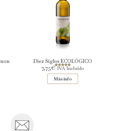
gnon
Diez Siglos ECOLÓGICO
7,75
€
IVA Incluido
Más info